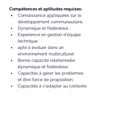
Compétences et aptitudes requises:
Connaissance appliquées sur le 
développement communautaire;
Dynamique et fédérateur ;
Expérience en gestion d'équipe 
technique; 
apte à évoluer dans un 
environnement multiculturel
Bonne capacité relationnelle, 
dynamique et fédérateur;
Capacités à gérer les problèmes 
et être force de proposition;
Capacités à s'adapter au contexte 
local : géographique et culturel;
Avoir une intégrité et de valeurs 
éthiques irréprochables et être 
méticuleux(se), rigoureux(se), 
vigilent(e) et avoir le sens de 