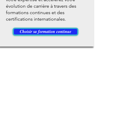
évolution de carrière à travers des
formations continues et des
certifications internationales.
Choisir sa formation continue
Entreprises
Bénéficiez d’un accompagnement
global pour former vos équipes,
optimiser la gestion de vos ressources
humaines et externaliser certaines
fonctions clés, avec un appui dans le
cadre du FDFP.