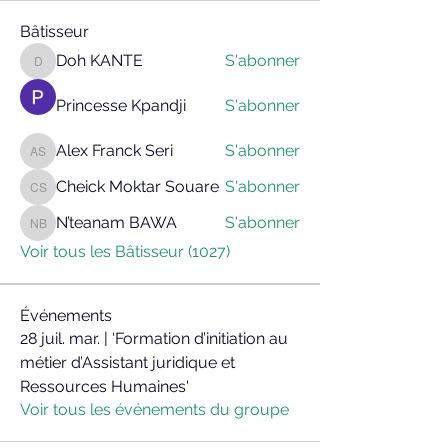
Bâtisseur
Doh KANTE
S'abonner
Doh KANTE
Princesse Kpandji
S'abonner
Alex Franck Seri
S'abonner
Alex Franck Seri
Cheick Moktar Souare
S'abonner
Cheick Moktar Souare
N’teanam BAWA
S'abonner
N’teanam BAWA
Voir tous les Bâtisseur (1027)
Événements
28 juil. mar. | 'Formation d’initiation au
métier d’Assistant juridique et
Ressources Humaines'
Voir tous les événements du groupe