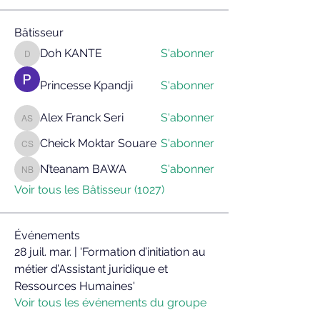
Bâtisseur
Doh KANTE
S'abonner
Doh KANTE
Princesse Kpandji
S'abonner
Alex Franck Seri
S'abonner
Alex Franck Seri
Cheick Moktar Souare
S'abonner
Cheick Moktar Souare
N’teanam BAWA
S'abonner
N’teanam BAWA
Voir tous les Bâtisseur (1027)
Événements
28 juil. mar. | 'Formation d’initiation au
métier d’Assistant juridique et
Ressources Humaines'
Voir tous les événements du groupe