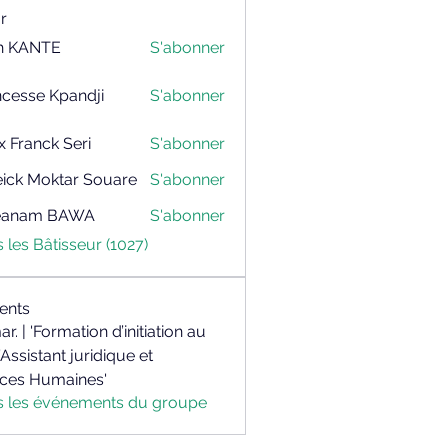
r
h KANTE
S'abonner
NTE
ncesse Kpandji
S'abonner
x Franck Seri
S'abonner
nck Seri
ick Moktar Souare
S'abonner
Moktar Souare
teanam BAWA
S'abonner
am BAWA
s les Bâtisseur (1027)
ents
mar. | 'Formation d’initiation au
’Assistant juridique et
ces Humaines'
us les événements du groupe