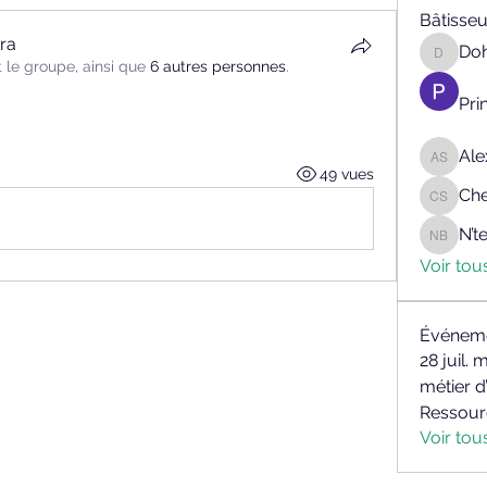
Bâtisseu
ra
Do
Doh KA
t le groupe, ainsi que
6 autres personnes
.
Pri
Ale
Alex Fra
49 vues
Che
Cheick 
N’
N’tean
Voir tou
Événem
28 juil. 
métier d
Ressour
Voir to