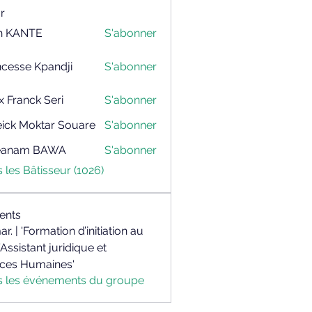
r
h KANTE
S'abonner
NTE
ncesse Kpandji
S'abonner
x Franck Seri
S'abonner
nck Seri
ick Moktar Souare
S'abonner
Moktar Souare
teanam BAWA
S'abonner
am BAWA
s les Bâtisseur (1026)
ents
mar. | 'Formation d’initiation au
’Assistant juridique et
ces Humaines'
us les événements du groupe