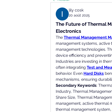
lily cosk
20 août 2025
The Future of Thermal 
Electronics
The 
Thermal Management M
management systems, active t
management technologies. These
device efficiency and preventi
Industries are investing in th
often integrating 
Test and Me
behavior. Even 
Hard Disks
 ben
mechanisms, ensuring durabil
Secondary Keywords
: Therm
Industry, Thermal Managemen
Share Size, Thermal Manageme
management, active thermal 
thermal management system, 