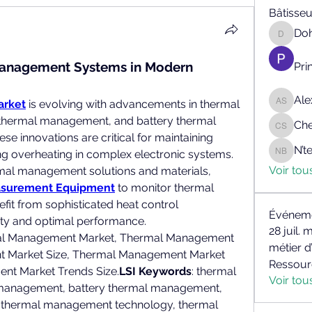
Bâtisseu
Do
Doh KA
Management Systems in Modern 
Pri
Ale
arket
 is evolving with advancements in thermal 
Alex Fra
hermal management, and battery thermal 
Che
Cheick 
 innovations are critical for maintaining 
N’
ng overheating in complex electronic systems.
N’tean
Voir tou
ermal management solutions and materials, 
asurement Equipment
 to monitor thermal 
efit from sophisticated heat control 
Événem
ity and optimal performance.
28 juil. 
al Management Market, Thermal Management 
métier d
t Market Size, Thermal Management Market 
Ressour
nt Market Trends Size.
LSI Keywords
: thermal 
Voir to
management, battery thermal management, 
thermal management technology, thermal 