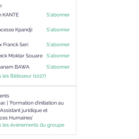
r
h KANTE
S'abonner
NTE
ncesse Kpandji
S'abonner
x Franck Seri
S'abonner
nck Seri
ick Moktar Souare
S'abonner
Moktar Souare
teanam BAWA
S'abonner
am BAWA
s les Bâtisseur (1027)
ents
mar. | 'Formation d’initiation au
’Assistant juridique et
ces Humaines'
us les événements du groupe