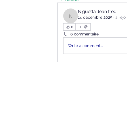
N'guetta Jean fred
14 décembre 2025
·
a rejo
N'guetta Jean fred
0
0 commentaire
Write a comment...