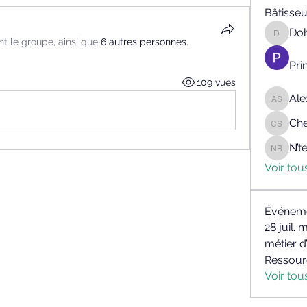
Bâtisseu
Do
Doh KA
int le groupe, ainsi que
6 autres personnes
.
Pri
109 vues
Ale
Alex Fra
Che
Cheick 
N’
N’tean
Voir tou
Événem
28 juil. 
métier d
Ressour
Voir to