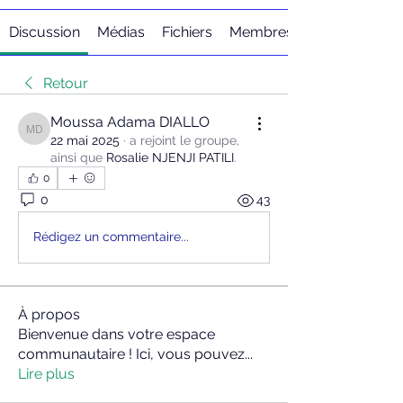
Discussion
Médias
Fichiers
Membres
Retour
Moussa Adama DIALLO
Moussa Adama DIALLO
22 mai 2025
·
a rejoint le groupe,
ainsi que
Rosalie NJENJI PATILI
.
0
0
43
Rédigez un commentaire...
À propos
Bienvenue dans votre espace
communautaire ! Ici, vous pouvez
...
Lire plus