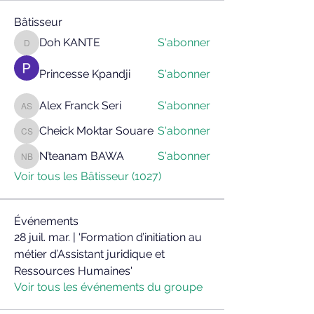
Bâtisseur
Doh KANTE
S'abonner
Doh KANTE
Princesse Kpandji
S'abonner
Alex Franck Seri
S'abonner
Alex Franck Seri
Cheick Moktar Souare
S'abonner
Cheick Moktar Souare
N’teanam BAWA
S'abonner
N’teanam BAWA
Voir tous les Bâtisseur (1027)
Événements
28 juil. mar. | 'Formation d’initiation au
métier d’Assistant juridique et
Ressources Humaines'
Voir tous les événements du groupe