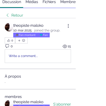
Discussion
Médias
Fichiers
Membres
Retour
theopiste maloko
10 mai 2025
·
joined the group.
Fan montant
Fan
0
0
15
Write a comment...
À propos
.
membres
theopiste maloko
S'abonner