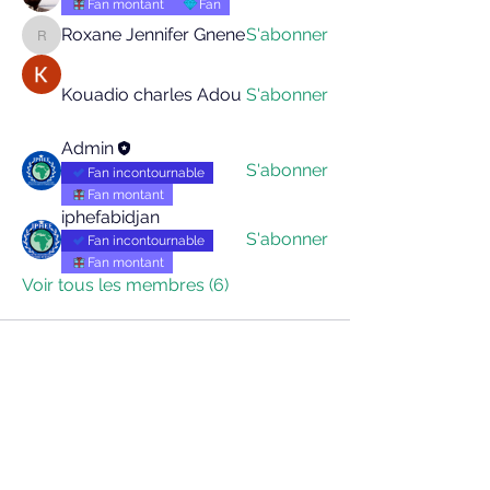
Fan montant
Fan
Roxane Jennifer Gnene
S'abonner
Roxane Jennifer Gnene
Kouadio charles Adou
S'abonner
Admin
S'abonner
Fan incontournable
Fan montant
iphefabidjan
S'abonner
Fan incontournable
Fan montant
Voir tous les membres (6)
S'abonner à notre 
newsletter • Ne manquez 