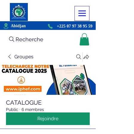
Abidjan
+225 07 97 38 95 59
Recherche
Groupes
CATALOGUE
Public
·
6 membres
Rejoindre