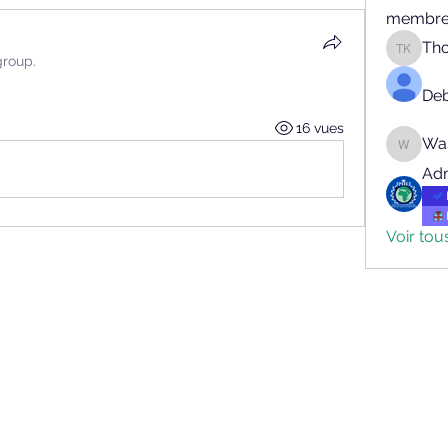
membre
Th
Thogni
group.
Deb
16 vues
Wa
Wassat
Ad
Voir tou