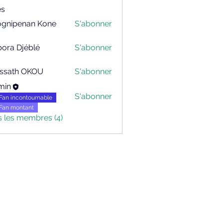
s
ognipenan Kone
S'abonner
penan Kone
ora Djéblé
S'abonner
ssath OKOU
S'abonner
h OKOU
min
S'abonner
Fan incontournable
Fan montant
s les membres (4)