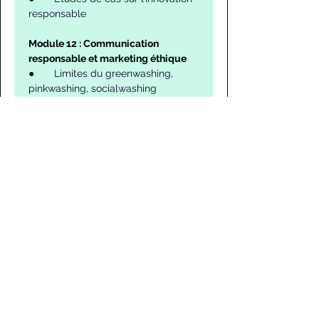
responsable
M
odule 12 : Communication 
responsable et marketing éthique
●       Limites du greenwashing, 
pinkwashing, socialwashing
●       RSE et storytelling d’impact
●       Stratégies de communication 
alignées sur les engagements RSE
●       Transparence et accessibilité 
de l’information
●       Communication de crise et 
gestion de la réputation
M
odule 13 : Reporting RSE et 
indicateurs de performance
●       Normes GRI, SASB, TCFD pour 
le reporting extra-financier
●       Construction d’indicateurs ESG
●       Outils numériques de pilotage 
RSE