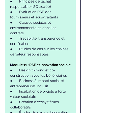
●       Principes de l’achat 
responsable (ISO 20400)
●       Évaluation RSE des 
fournisseurs et sous-traitants
●       Clauses sociales et 
environnementales dans les 
contrats
●       Traçabilité, transparence et 
certification
●       Études de cas sur les chaînes 
de valeur responsables
M
odule 11 : RSE et innovation sociale
●       Design thinking et co-
construction avec les bénéficiaires
●       Business à impact social et 
entrepreneuriat inclusif
●       Incubation de projets à forte 
valeur sociétale
●       Création d’écosystèmes 
collaboratifs
●       Études de cas sur l’innovation 