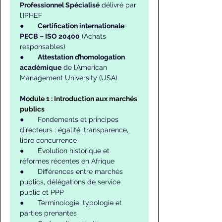
Professionnel Spécialisé
 délivré par 
l’IPHEF
●       
Certification internationale 
PECB – ISO 20400
 (Achats 
responsables)
●       
Attestation d’homologation 
académique
 de l’American 
Management University (USA)
M
odule 1 : Introduction aux marchés 
publics
●       Fondements et principes 
directeurs : égalité, transparence, 
libre concurrence
●       Évolution historique et 
réformes récentes en Afrique
●       Différences entre marchés 
publics, délégations de service 
public et PPP
●       Terminologie, typologie et 
parties prenantes