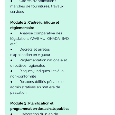
●       Cadres d’application : 
marchés de fournitures, travaux, 
services
Module 2 : Ca
d
re juridique et 
réglementaire
●       Analyse comparative des 
législations (WAEMU, OHADA, BAD, 
etc.)
●       Décrets et arrêtés 
d’application en vigueur
●       Règlementation nationale et 
directives régionales
●       Risques juridiques liés à la 
non-conformité
●       Responsabilités pénales et 
administratives en matière de 
passation
Module 3 : Planification et 
p
rogrammation des achats publics
●       Élaboration du plan de 