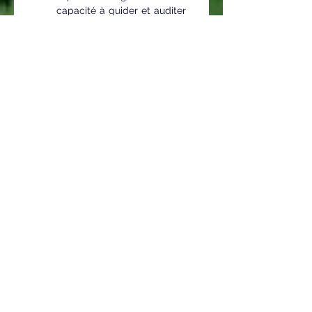
capacité à guider et auditer 
les pratiques de 
responsabilité sociétale à 
haut niveau.
Avantage
 : 
Certification 
PECB 
Master ISO 26000
, 
reconnaissance 
mondiale, destinée 
aux experts 
confirmés.
Pourquoi choisir 
ces formations ?
Certifications reconnues 
mondialement (PECB).
Contenus riches et 
pratiques : manuels 