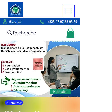
Abidjan
+225 07 97 38 95 59
Recherche
Postuler
< Retourner