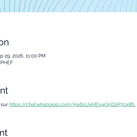
on
p 29, 2026, 11:00 PM
 IPHEF
nt
 sur 
https://chat.whatsapp.com/HaBsUxHEIy4G5Q1R7048fL
nt