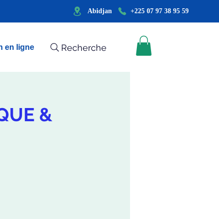
Abidjan
+225 07 97 38 95 59
Recherche
 en ligne
QUE &