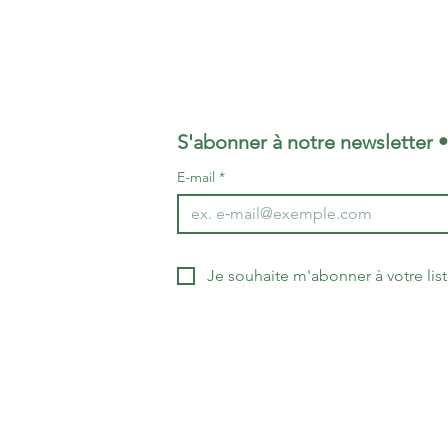
S'abonner à notre newsletter 
E-mail
*
idjan 21
Je souhaite m'abonner à votre list
 07 / 07 97 38 95 59