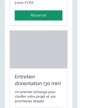
5 000
5 000 F CFA
francs
CFA
(BCEAO)
Réserver
Entretien
d’orientation (30 min)
Un premier échange pour
clarifier votre projet et vos
prochaines étapes.