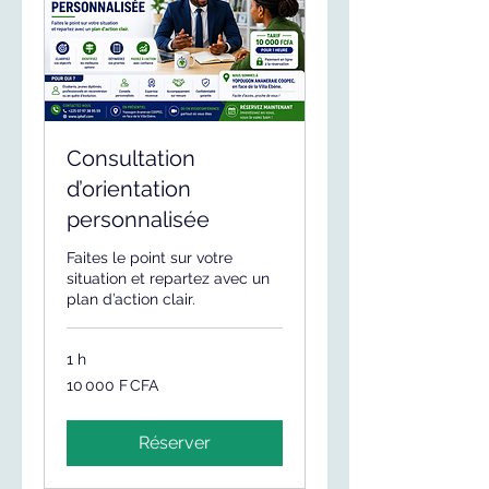
Consultation
d’orientation
personnalisée
Faites le point sur votre
situation et repartez avec un
plan d’action clair.
1 h
10 000
10 000 F CFA
francs
CFA
(BCEAO)
Réserver