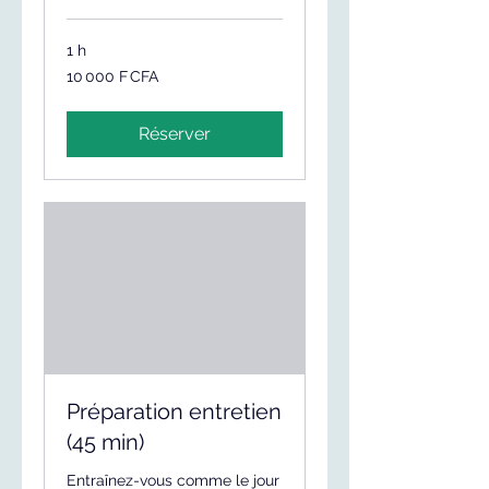
1 h
10 000
10 000 F CFA
francs
CFA
(BCEAO)
Réserver
Préparation entretien
(45 min)
Entraînez-vous comme le jour