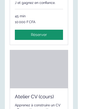
J et gagnez en confiance.
45 min
10 000
10 000 F CFA
francs
CFA
(BCEAO)
Réserver
Atelier CV (cours)
Apprenez à construire un CV