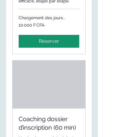
efficace, étape par étape.
Chargement des jours...
10 000
10 000 F CFA
francs
CFA
(BCEAO)
Réserver
Coaching dossier
d’inscription (60 min)