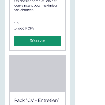
Un dossier complet, clair et
convaincant pour maximiser
vos chances.
1 h
15 000
15 000 F CFA
francs
CFA
(BCEAO)
Réserver
Pack “CV + Entretien”