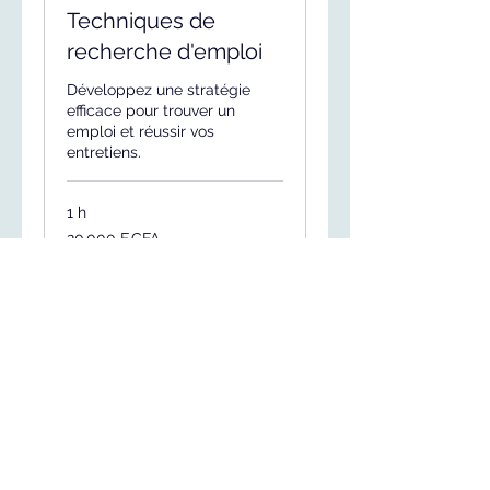
Techniques de
recherche d'emploi
Développez une stratégie
efficace pour trouver un
emploi et réussir vos
entretiens.
1 h
20 000
20 000 F CFA
francs
CFA
(BCEAO)
Réserver