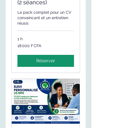
(2 séances)
Le pack complet pour un CV
convaincant et un entretien
réussi.
1 h
18 000
18 000 F CFA
francs
CFA
(BCEAO)
Réserver