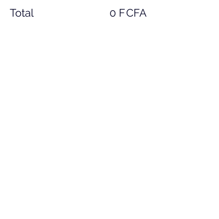
Total
0 F CFA
Passer la commande
Partager cet événement
S'abonner à notre 
newsletter • Ne manquez 
rien !
E-mail
*