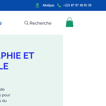
Abidjan
+225 07 97 38 95 59
Recherche
g
APHIE ET
LE
 de
es pour
es du