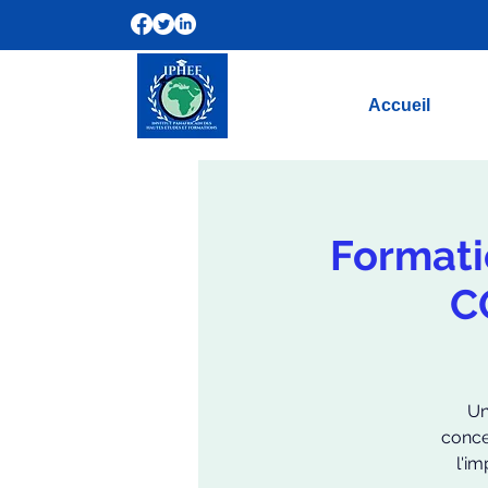
Accueil
Formati
C
Un
concev
l'im