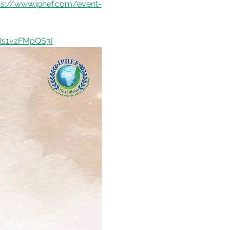
ps://www.iphef.com/event-
Rs1vzFMpQS3I