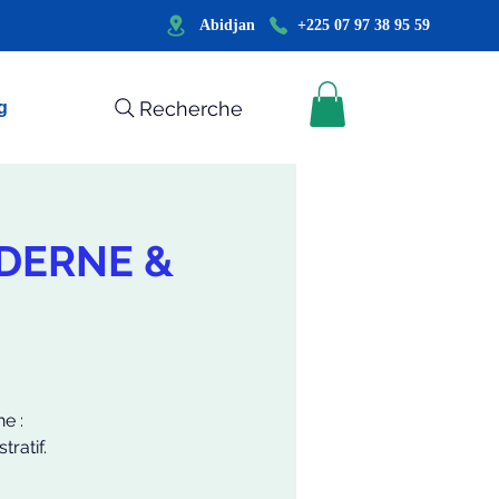
Abidjan
+225 07 97 38 95 59
Recherche
g
ODERNE &
e :
ratif.