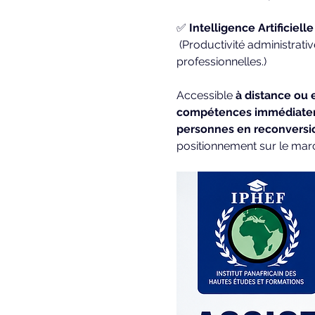
✅ 
Intelligence Artificiell
 (Productivité administrative, rédaction assistée, organisation, automatisation et optimisation des tâches 
professionnelles.)
Accessible 
à distance ou 
compétences immédiatem
personnes en reconversi
positionnement sur le mar