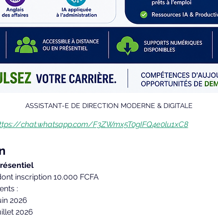
ASSISTANT-E DE DIRECTION MODERNE & DIGITALE
ttps://chat.whatsapp.com/F3ZWmx5T0gIFQ4e0lu1xC8
n
résentiel 
ont inscription 10.000 FCFA
nts :
uin 2026
illet 2026